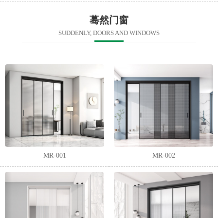
蓦然门窗
SUDDENLY, DOORS AND WINDOWS
MR-001
MR-002