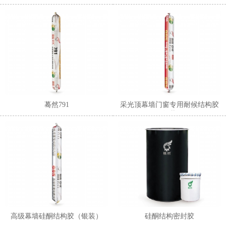
1
2
蓦然791
采光顶幕墙门窗专用耐候结构胶
（红装）
高级幕墙硅酮结构胶（银装）
硅酮结构密封胶