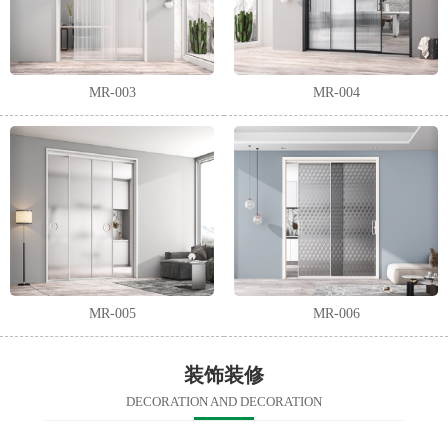
MR-003
MR-004
MR-005
MR-006
装饰装修
DECORATION AND DECORATION